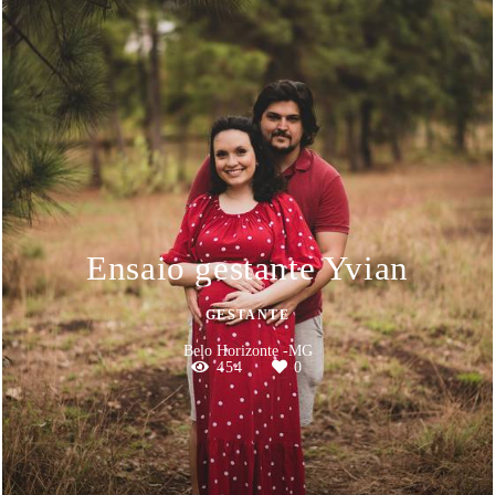
Ensaio gestante Yvian
GESTANTE
Belo Horizonte -MG
454
0