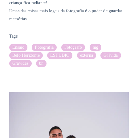
criança fica radiante!
Umas das coisas mais legais da fotografia é o poder de guardar
memórias.
Tags
Ensaio
Fotografia
Fotógrafo
mg
Belo Horizonte
ESTUDIO
externa
Grávida
Gravidez
bh