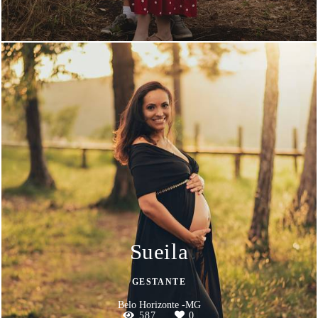
Sueila
GESTANTE
Belo Horizonte -MG
587
0