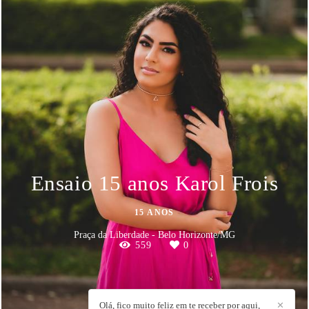
Ensaio 15 anos Karol Frois
15 ANOS
Praça da Liberdade - Belo Horizonte/MG
559
0
Olá, fico muito feliz em te receber por aqui,
✕