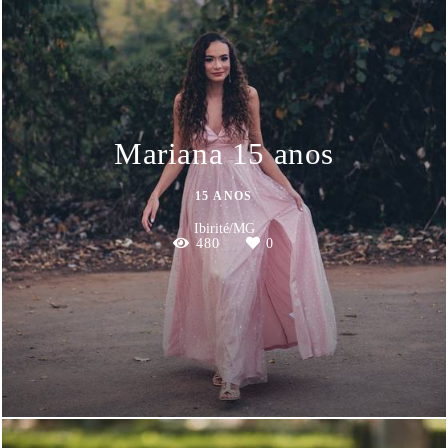
Mariana 15 anos
15 ANOS
Ibirité/MG
480
0