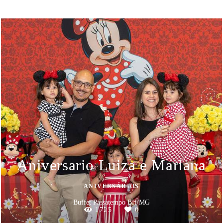
Aniversario Luiza e Mariana
ANIVERSÁRIOS
Buffet Passatempo BH/MG
1725
0