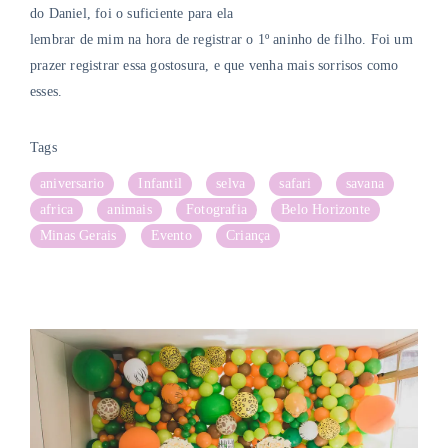
do Daniel, foi o suficiente para ela
lembrar de mim na hora de registrar o 1º aninho de filho. Foi um
prazer registrar essa gostosura, e que venha mais sorrisos como
esses.
Tags
aniversario
Infantil
selva
safari
savana
africa
animais
Fotografia
Belo Horizonte
Minas Gerais
Evento
Criança