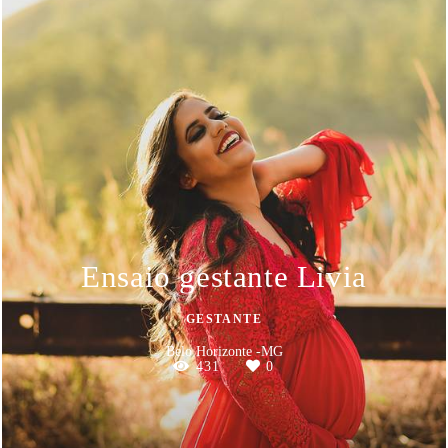
Ensaio gestante Livia
GESTANTE
Belo Horizonte -MG
431
0