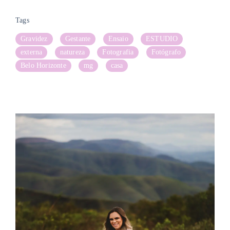
Tags
Gravidez
Gestante
Ensaio
ESTUDIO
externa
natureza
Fotografia
Fotógrafo
Belo Horizonte
mg
casa