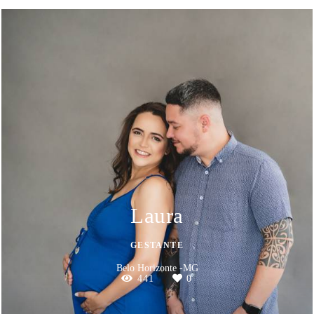
Laura
GESTANTE
Belo Horizonte -MG
441
0